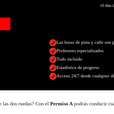
10 días 

Las horas de pista y calle son 

Profesores especializados

Todo incluido

Estadística de progreso

Acceso 24/7 desde cualquier di
re las dos ruedas? Con el
Permiso A
podrás conducir cua