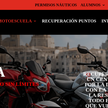
PERMISOS NÁUTICOS
ALUMNOS
MOTOESCUELA
RECUPERACIÓN PUNTOS
IN
A
RECUPER
UN CEN
 SIN LÍMITES
POR LA 
CON LA
LA RES
TODO 
QUE VU