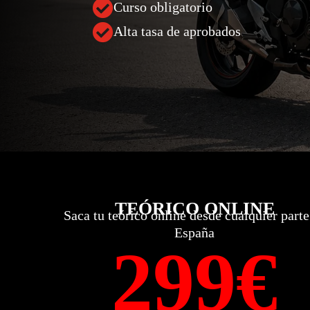

Curso obligatorio

Alta tasa de aprobados
TEÓRICO ONLINE
Saca tu teórico online desde cualquier parte
España
299€