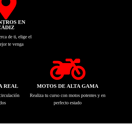

NTROS EN
CÁDIZ
ca de ti, elige el
ejor te venga

A REAL
MOTOS DE ALTA GAMA
circulación
Realiza tu curso con motos potentes y en
ados
perfecto estado