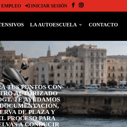
EMPLEO
INICIAR SESIÓN
TENSIVOS
LA AUTOESCUELA
CONTACTO
A TUS PUNTOS CON
TRO AUTORIZADO
DGT. TE AYUDAMOS
 DOCUMENTACIÓN,
ERVA DE PLAZA Y
EL PROCESO PARA
ELVAS A CONDUCIR