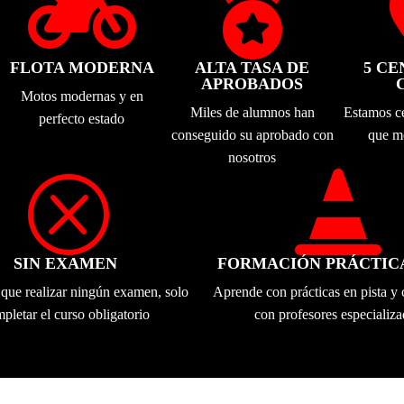


FLOTA MODERNA
ALTA TASA DE
5 CE
APROBADOS
Motos modernas y en
Miles de alumnos han
Estamos cer
perfecto estado
conseguido su aprobado con
que m
nosotros
Q

SIN EXAMEN
FORMACIÓN PRÁCTIC
 que realizar ningún examen, solo
Aprende con prácticas en pista y 
pletar el curso obligatorio
con profesores especializ