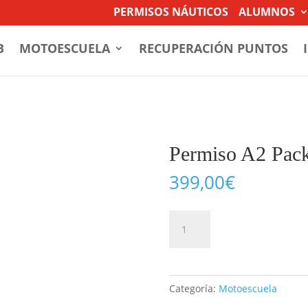
PERMISOS NÁUTICOS
ALUMNOS
B
MOTOESCUELA
RECUPERACIÓN PUNTOS
Permiso A2 Pac
399,00
€
Permiso
Añadir al c
A2
Pack
cantidad
Categoría:
Motoescuela