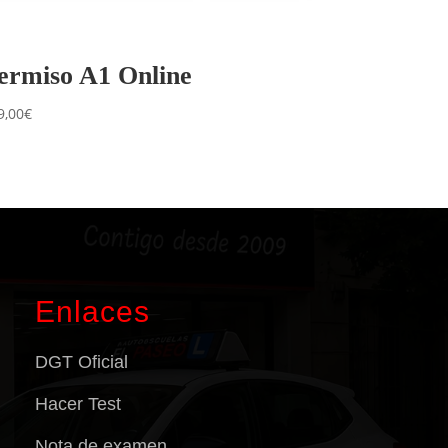
ermiso A1 Online
9,00
€
Enlaces
DGT Oficial
Hacer Test
Nota de examen